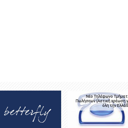
Σε όλες μας τις πτήσεις
Νέο Τηλέφωνο Τμήματ
Πωλήσεων (Αστική χρέωση γ
βαλίτσα κερασμέν
όλη την Ελλά