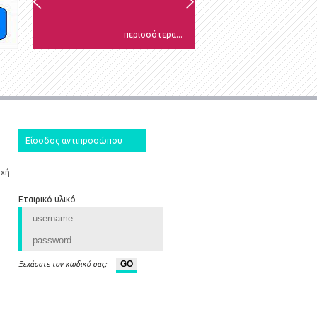
περισσότερα...
Είσοδος αντιπροσώπου
οχή
Εταιρικό υλικό
Ξεχάσατε τον κωδικό σας;