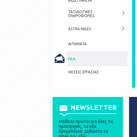
ΕΚΔΟΤΗΡΙΩΝ
ΤΑΞΙΔΙΩΤΙΚΕΣ
ΠΛΗΡΟΦΟΡΙΕΣ
ASTRA MILES
ΑΙΤΗΜΑΤΑ
ΝΕΑ
ΘΕΣΕΙΣ ΕΡΓΑΣΙΑΣ
NEWSLETTER
Μάθετε πρώτοι για όλες τις
προσφορές, τα νέα
δρομολόγια! Δηλώστε το
email σας εδώ: